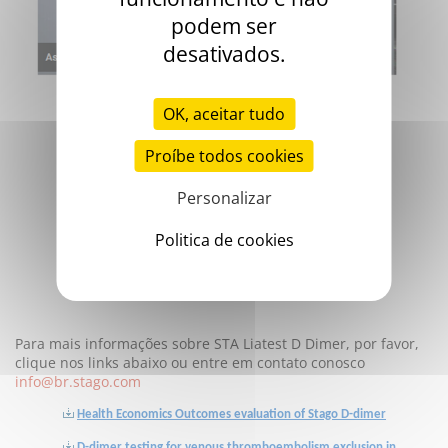
podem ser
desativados.
OK, aceitar tudo
Proíbe todos cookies
Personalizar
Politica de cookies
Para mais informações sobre STA Liatest D Dimer, por favor,
clique nos links abaixo ou entre em contato conosco
info@br.stago.com
Health Economics Outcomes evaluation of Stago D-dimer
D-dimer testing for venous thromboembolism exclusion in