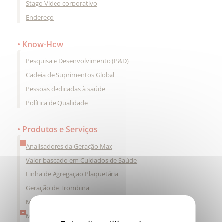
Stago Vídeo corporativo
Endereço
Know-How
Pesquisa e Desenvolvimento (P&D)
Cadeia de Suprimentos Global
Pessoas dedicadas à saúde
Política de Qualidade
Produtos e Serviços
Analisadores da Geração Max
Valor baseado em Cuidados de Saúde
Linha de Agregaçao Plaquetária
Geração de Trombina
MyOptiLab
My Quality Solutions