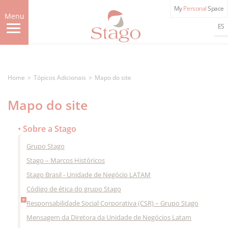
Skip
My
Personal
Space
to
Menu
main
ES
content
Home
Tópicos Adicionais
Mapo do site
Mapo do site
Sobre a Stago
Grupo Stago
Stago – Marcos Históricos
Stago Brasil - Unidade de Negócio LATAM
Código de ética do grupo Stago
Responsabilidade Social Corporativa (CSR) – Grupo Stago
Mensagem da Diretora da Unidade de Negócios Latam