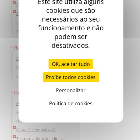
Este site utiliza alguns
Catálogos
cookies que são
Serviço ao Cliente
necessários ao seu
IFU & SDS
funcionamento e não
Novos produtos
podem ser
desativados.
Recursos Humanos
Vagas em aberto
OK, aceitar tudo
Nossas Ações
Cadastre seu curriculum
Proíbe todos cookies
Personalizar
Hemostasia
Politica de cookies
História da Coagulação
História da Trombose
História da Hemofilia
O que é Hemostasia?
Testes e aplicações clínicas