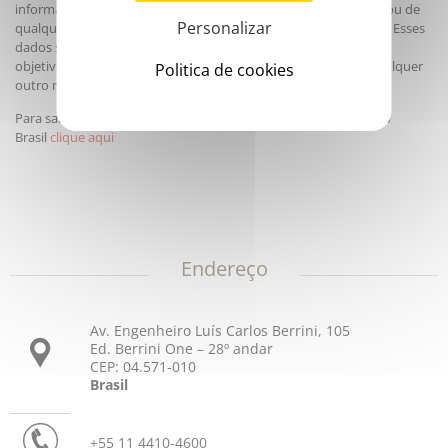
informações por meio dos formulários previstos para esse fim ou de
Personalizar
qualquer outra informação que tenha sido comunicada no site. Esses
dados somente serão utilizados pela Diagnóstica Stago para o
objetivo ao qual se destinam e foram coletados, exceto por qualquer
Politica de cookies
outro motivo especificado no momento da coleta.
Para saber mais sobre a Política de Proteção de Dados da Stago
Brasil
clique aqui
Endereço
Av. Engenheiro Luís Carlos Berrini, 105
Ed. Berrini One – 28º andar
CEP: 04.571-010
Brasil
+55 11 4410-4600