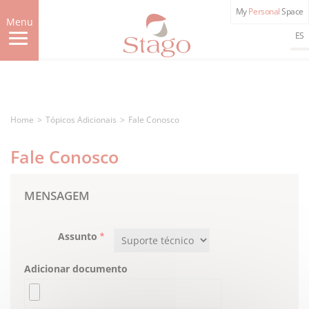
Skip
My
Personal
Space
to
Menu
main
ES
content
Home
Tópicos Adicionais
Fale Conosco
Fale Conosco
MENSAGEM
Assunto
Adicionar documento