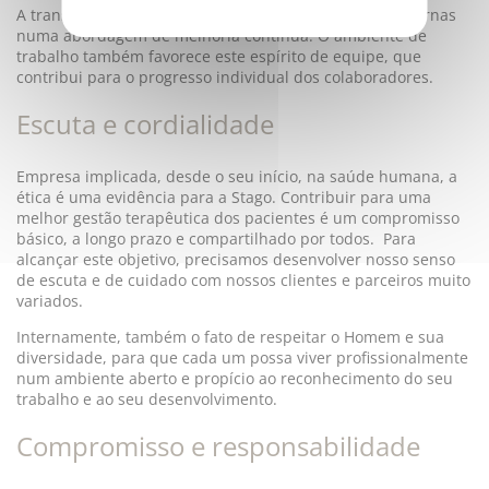
A transversalidade também motiva nossas práticas internas
numa abordagem de melhoria contínua. O ambiente de
trabalho também favorece este espírito de equipe, que
contribui para o progresso individual dos colaboradores.
Escuta e cordialidade
Empresa implicada, desde o seu início, na saúde humana, a
ética é uma evidência para a Stago. Contribuir para uma
melhor gestão terapêutica dos pacientes é um compromisso
básico, a longo prazo e compartilhado por todos. Para
alcançar este objetivo, precisamos desenvolver nosso senso
de escuta e de cuidado com nossos clientes e parceiros muito
variados.
Internamente, também o fato de respeitar o Homem e sua
diversidade, para que cada um possa viver profissionalmente
num ambiente aberto e propício ao reconhecimento do seu
trabalho e ao seu desenvolvimento.
Compromisso e responsabilidade