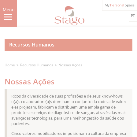
Skip
My
Personal
Space
to
Menu
main
PT
content
Recursos Humanos
Home
Recursos Humanos
Nossas Ações
Nossas Ações
Ricos da diversidade de suas profissões e de seus know-hows,
o(a)s colaboradore(a)s dominam o conjunto da cadeia de valor:
eles projetam, fabricam e distribuem uma ampla gama de
produtos e serviços de diagnóstico de sangue, através das mais
avançadas tecnologias, para uma melhor gestão da saúde dos
pacientes.
Cinco valores mobilizadores impulsionam a cultura da empresa