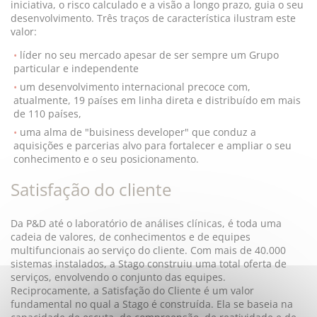
iniciativa, o risco calculado e a visão a longo prazo, guia o seu
desenvolvimento. Três traços de característica ilustram este
valor:
líder no seu mercado apesar de ser sempre um Grupo
particular e independente
um desenvolvimento internacional precoce com,
atualmente, 19 países em linha direta e distribuído em mais
de 110 países,
uma alma de "buisiness developer" que conduz a
aquisições e parcerias alvo para fortalecer e ampliar o seu
conhecimento e o seu posicionamento.
Satisfação do cliente
Da P&D até o laboratório de análises clínicas, é toda uma
cadeia de valores, de conhecimentos e de equipes
multifuncionais ao serviço do cliente. Com mais de 40.000
sistemas instalados, a Stago construiu uma total oferta de
serviços, envolvendo o conjunto das equipes.
Reciprocamente, a Satisfação do Cliente é um valor
fundamental no qual a Stago é construída. Ela se baseia na