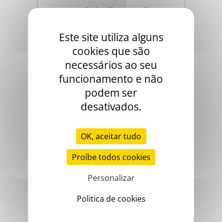
A globulina anti-
hemofílica
Este site utiliza alguns
cookies que são
1952
necessários ao seu
funcionamento e não
podem ser
desativados.
OK, aceitar tudo
Proíbe todos cookies
Personalizar
A doença de
christmas
Politica de cookies