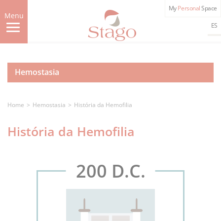
Skip
My
Personal
Space
to
Menu
main
ES
content
Hemostasia
Home
Hemostasia
História da Hemofilia
História da Hemofilia
200 D.C.