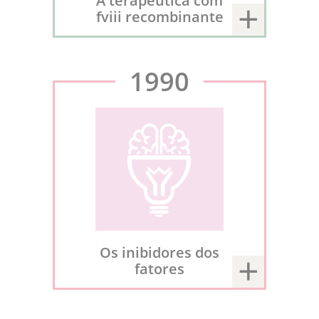
A terapêutica com
fviii recombinante
1990
Os inibidores dos
fatores