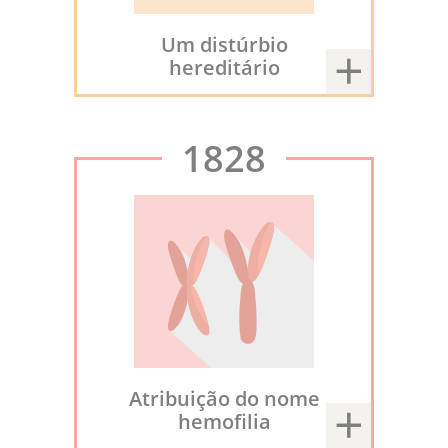
Um distúrbio
hereditário
1828
Atribuição do nome
hemofilia