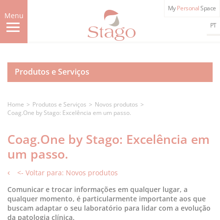
Skip
My
Personal
Space
to
Menu
main
PT
content
Produtos e Serviços
Home
Produtos e Serviços
Novos produtos
Coag.One by Stago: Excelência em um passo.
Coag.One by Stago: Excelência em
um passo.
<- Voltar para: Novos produtos
Comunicar e trocar informações em qualquer lugar, a
qualquer momento, é particularmente importante aos que
buscam adaptar o seu laboratório para lidar com a evolução
da patologia clínica.