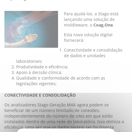
Para ajudá-los, a Stago está
lançando uma solução de
middleware, o
Coag.One
.
Esta nova solução digital
fornecerá:
Conectividade e consolidação
de dados e unidades
laboratoriais;
Produtividade e eficiência;
Apoio à decisão clínica;
Qualidade e conformidade de acordo com as
legislações vigentes;
CONECTIVIDADE E CONSOLIDAÇÃO
Os analisadores Stago Geração MAX agora podem se
beneficiar de um número ilimitado de conexões,
independentemente do número de sites em que estão
instalados dentro de uma rede de laboratório. Isso otimiza a
eficiência, uma vez que os dados podem ser facilmente