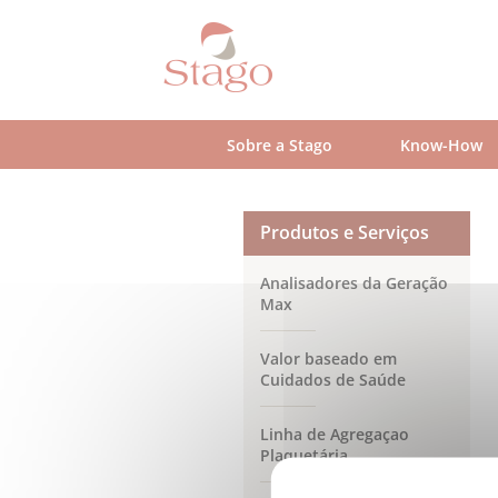
Skip
to
main
content
Sobre a Stago
Know-How
Produtos e Serviços
Analisadores da Geração
Max
Valor baseado em
Cuidados de Saúde
Linha de Agregaçao
Plaquetária