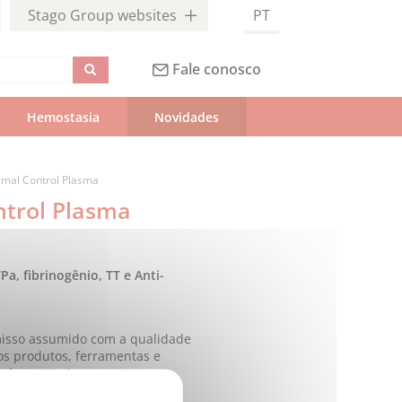
Stago Group websites
PT
Fale conosco
Hemostasia
Novidades
rmal Control Plasma
ntrol Plasma
a, fibrinogênio, TT e Anti-
misso assumido com a qualidade
os produtos, ferramentas e
em hemostasia.