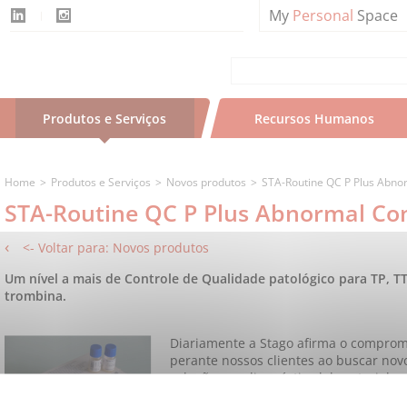
My
Personal
Space
Produtos e Serviços
Recursos Humanos
Home
Produtos e Serviços
Novos produtos
STA-Routine QC P Plus Abno
STA-Routine QC P Plus Abnormal Co
<- Voltar para: Novos produtos
Um nível a mais de Controle de Qualidade patológico para TP, TTP
trombina.
Diariamente a Stago afirma o compro
perante nossos clientes ao buscar nov
soluções no diagnóstico laboratorial 