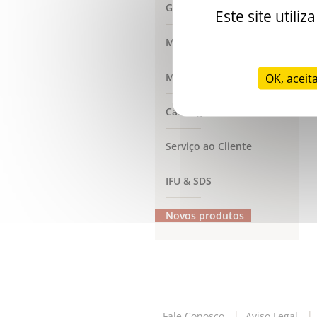
Geração de Trombina
Este site util
MyOptiLab
My Quality Solutions
OK, aceit
Catálogos
Serviço ao Cliente
IFU & SDS
Novos produtos
Fale Conosco
Aviso Legal