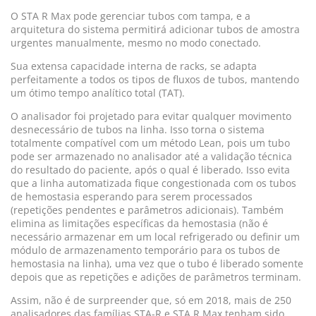
O STA R Max pode gerenciar tubos com tampa, e a
arquitetura do sistema permitirá adicionar tubos de amostra
urgentes manualmente, mesmo no modo conectado.
Sua extensa capacidade interna de racks, se adapta
perfeitamente a todos os tipos de fluxos de tubos, mantendo
um ótimo tempo analítico total (TAT).
O analisador foi projetado para evitar qualquer movimento
desnecessário de tubos na linha. Isso torna o sistema
totalmente compatível com um método
Lean
, pois um tubo
pode ser armazenado no analisador até a validação técnica
do resultado do paciente, após o qual é liberado. Isso evita
que a linha automatizada fique congestionada com os tubos
de hemostasia esperando para serem processados
(repetições pendentes e parâmetros adicionais). Também
elimina as limitações específicas da hemostasia (não é
necessário armazenar em um local refrigerado ou definir um
módulo de armazenamento temporário para os tubos de
hemostasia na linha), uma vez que o tubo é liberado somente
depois que as repetições e adições de parâmetros terminam.
Assim, não é de surpreender que, só em 2018, mais de 250
analisadores das famílias STA-R e STA R Max tenham sido