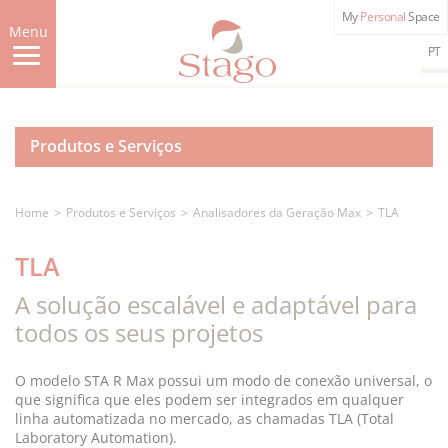
Skip
My
Personal
Space
to
Menu
main
PT
content
Produtos e Serviços
Home
Produtos e Serviços
Analisadores da Geração Max
TLA
TLA
A solução escalável e adaptável para
todos os seus projetos
O modelo STA R Max possui um modo de conexão universal, o
que significa que eles podem ser integrados em qualquer
linha automatizada no mercado, as chamadas TLA (Total
Laboratory Automation).