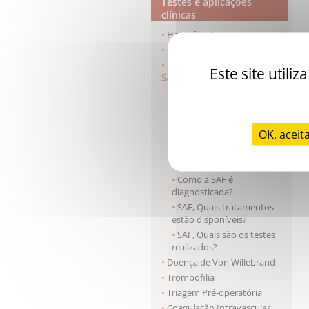
Testes e aplicações
clínicas
Hemofilia A
Hemofilia B
Síndrome antifosfolípides -
Este site util
SAF
SAF, Qual a origem da
doença?
SAF, Quais são os sinais
OK, aceit
clínicos?
Doença de Von Willebrand,
Quais são os sinais clínicos?
Como a SAF é
diagnosticada?
SAF, Quais tratamentos
estão disponíveis?
SAF, Quais são os testes
realizados?
Doença de Von Willebrand
Trombofilia
Triagem Pré-operatória
Coagulação Intravascular