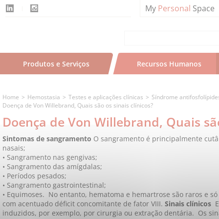
My
Personal
Space
Produtos e Serviços
Recursos Humanos
Home
Hemostasia
Testes e aplicações clínicas
Síndrome antifosfolípide
Doença de Von Willebrand, Quais são os sinais clínicos?
Doença de Von Willebrand, Quais são 
Sintomas de sangramento
O sangramento é principalmente cut
nasais;
• Sangramento nas gengivas;
• Sangramento das amígdalas;
• Períodos pesados;
• Sangramento gastrointestinal;
• Equimoses.
No entanto, hematoma e hemartrose são raros e só
com acentuado déficit concomitante de fator VIII.
Sinais clínicos
E
induzidos, por exemplo, por cirurgia ou extração dentária.
Os sin