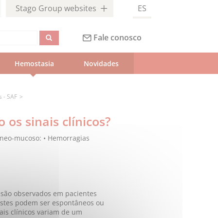
Stago Group websites
ES
Fale conosco
Hemostasia
Novidades
s - SAF
os sinais clínicos?
âneo-mucoso:
• Hemorragias
 são observados em pacientes
stes podem ser espontâneos ou
ais clínicos variam de um