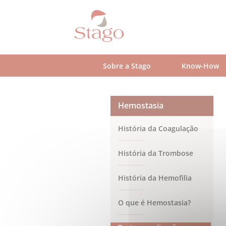
Skip
to
main
content
Sobre a Stago
Know-How
Hemostasia
História da Coagulação
História da Trombose
História da Hemofilia
O que é Hemostasia?