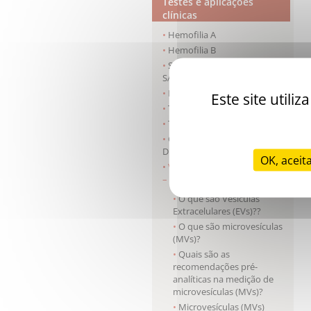
Testes e aplicações
clínicas
Hemofilia A
Hemofilia B
Síndrome antifosfolípides -
SAF
Doença de Von Willebrand
Este site util
Trombofilia
Triagem Pré-operatória
Coagulação Intravascular
Disseminada
OK, aceit
Vesículas extracelulares (EVs)
– Microvesículas (MVs)
O que são Vesículas
Extracelulares (EVs)??
O que são microvesículas
(MVs)?
Quais são as
recomendações pré-
analíticas na medição de
microvesículas (MVs)?
Microvesículas (MVs)