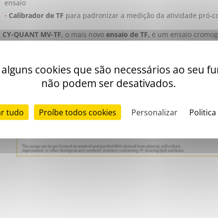
ensaio
Calibrador de TF
para padronizar a medição da atividade pró-c
CY-QUANT MV-TF
, o mais novo
ensaio de TF,
é um ensaio cromog
altamente sensível para atividade de MV TF
, sem perder especif
conformidade com as
diretrizes internacionais
.
iza alguns cookies que são necessários ao seu 
não podem ser desativados.
ar tudo
Proíbe todos cookies
Personalizar
Politica