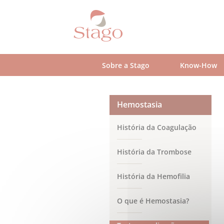
Skip
to
main
content
Sobre a Stago
Know-How
Hemostasia
História da Coagulação
História da Trombose
História da Hemofilia
O que é Hemostasia?