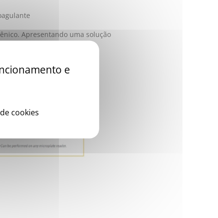
oagulante
ênico. Apresentando uma solução
icidade, tudo isso em
funcionamento e
 de cookies