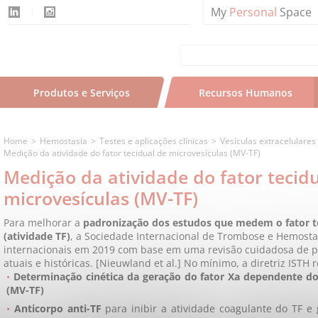
My
Personal
Space
Produtos e Serviços
Recursos Humanos
Home
Hemostasia
Testes e aplicações clínicas
Vesículas extracelulares
Medição da atividade do fator tecidual de microvesículas (MV-TF)
Medição da atividade do fator tecid
microvesículas (MV-TF)
Para melhorar a
padronização dos estudos que medem o fator te
(atividade TF)
, a Sociedade Internacional de Trombose e Hemostas
internacionais em 2019 com base em uma revisão cuidadosa de p
atuais e históricas. [Nieuwland et al.]
No mínimo, a diretriz ISTH
Determinação cinética da geração do fator Xa dependente do 
(MV-TF)
Anticorpo anti-TF
para inibir a atividade coagulante do TF e g