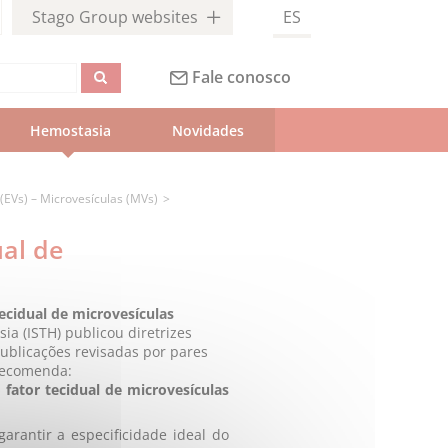
Stago Group websites
ES
Fale conosco
Hemostasia
Novidades
 (EVs) – Microvesículas (MVs)
ual de
cidual de microvesículas
ia (ISTH) publicou diretrizes
ublicações revisadas por pares
 recomenda:
fator tecidual de microvesículas
arantir a especificidade ideal do