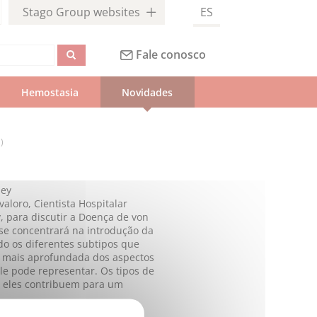
Stago Group websites
ES
Fale conosco
Hemostasia
Novidades
)
ney
oro, Cientista Hospitalar
 para discutir a Doença de von
 se concentrará na introdução da
ndo os diferentes subtipos que
 mais aprofundada dos aspectos
ele pode representar. Os tipos de
o eles contribuem para um