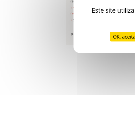
(HIT)
Stago Educational Shorts E4
Este site util
(VWD)
Stago Educational Shorts E5
Podcasts da Stago
OK, aceit