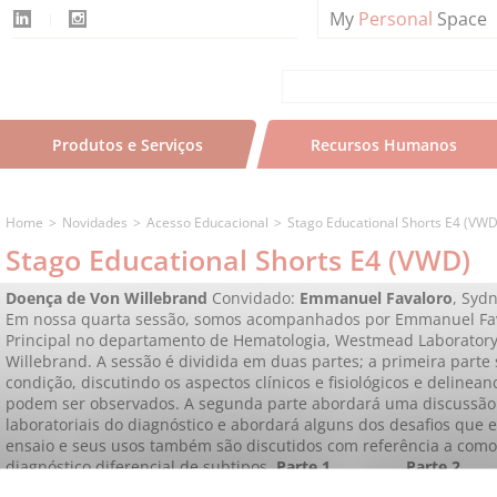
My
Personal
Space
Produtos e Serviços
Recursos Humanos
Home
Novidades
Acesso Educacional
Stago Educational Shorts E4 (VWD
Stago Educational Shorts E4 (VWD)
Doença de Von Willebrand
Convidado:
Emmanuel Favaloro
, Syd
Em nossa quarta sessão, somos acompanhados por Emmanuel Faval
Principal no departamento de Hematologia, Westmead Laboratory,
Willebrand.
A sessão é dividida em duas partes; a primeira parte
condição, discutindo os aspectos clínicos e fisiológicos e delinea
podem ser observados.
A segunda parte abordará uma discussão
laboratoriais do diagnóstico e abordará alguns dos desafios que 
ensaio e seus usos também são discutidos com referência a com
diagnóstico diferencial de subtipos.
Parte 1
Parte 2