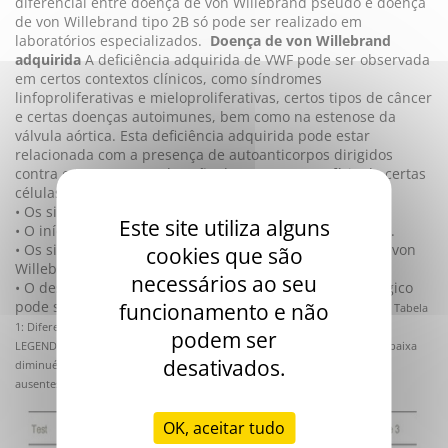
diferencial entre doença de von Willebrand pseudo e doença
de von Willebrand tipo 2B só pode ser realizado em
laboratórios especializados.
Doença de von Willebrand
adquirida
A deficiência adquirida de VWF pode ser observada
em certos contextos clínicos, como síndromes
linfoproliferativas e mieloproliferativas, certos tipos de câncer
e certas doenças autoimunes, bem como na estenose da
válvula aórtica.
Esta deficiência adquirida pode estar
relacionada com a presença de autoanticorpos dirigidos
contra o FVW, com a adsorção do FVW na superfície de certas
células ou com a degradação do FVW.
• Os sintomas são geralmente moderados.
Este site utiliza alguns
• O início normalmente ocorre após os 50 anos de idade.
• Os sinais laboratoriais são idênticos aos da doença de von
cookies que são
Willebrand.
necessários ao seu
• O desaparecimento da doença após tratamento etiológico
pode servir de base para um diagnóstico retrospectivo.
funcionamento e não
Tabela
1: Diferentes tipos de doença de von Willebrand e exames associados
podem ser
LEGENDA: N ou = N ou ou = ou dose forte = dose alta/dose fraca = dose baixa
desativados.
diminué = diminuído Multimères = Multimers IPM et HPM = IMW e HMW
ausentes = ausentes
OK, aceitar tudo