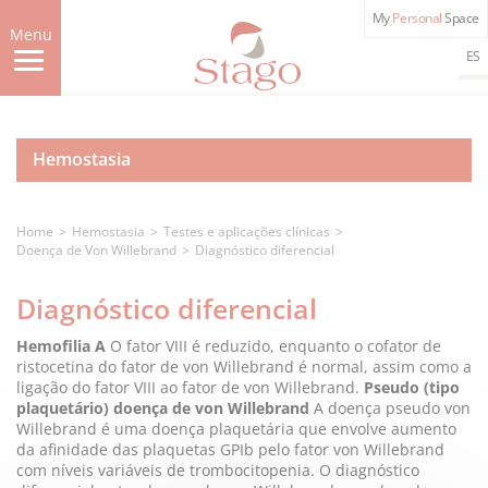
Skip
My
Personal
Space
to
Menu
main
ES
content
Hemostasia
Home
Hemostasia
Testes e aplicações clínicas
Doença de Von Willebrand
Diagnóstico diferencial
Diagnóstico diferencial
Hemofilia A
O fator VIII é reduzido, enquanto o cofator de
ristocetina do fator de von Willebrand é normal, assim como a
ligação do fator VIII ao fator de von Willebrand.
Pseudo (tipo
plaquetário) doença de von Willebrand
A doença pseudo von
Willebrand é uma doença plaquetária que envolve aumento
da afinidade das plaquetas GPIb pelo fator von Willebrand
com níveis variáveis de trombocitopenia. O diagnóstico