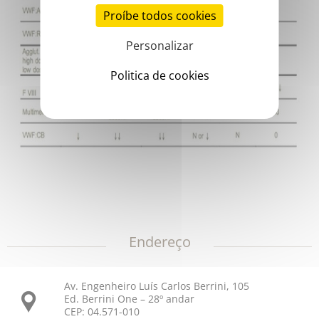
Proíbe todos cookies
Personalizar
Politica de cookies
Endereço
Av. Engenheiro Luís Carlos Berrini, 105
Ed. Berrini One – 28º andar
CEP: 04.571-010