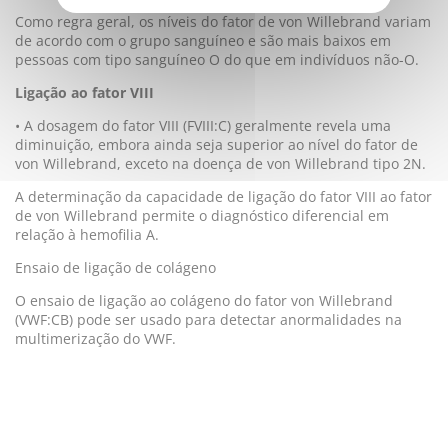
Como regra geral, os níveis do fator de von Willebrand variam
de acordo com o grupo sanguíneo e são mais baixos em
pessoas com tipo sanguíneo O do que em indivíduos não-O.
Ligação ao fator VIII
• A dosagem do fator VIII (FVIII:C) geralmente revela uma
diminuição, embora ainda seja superior ao nível do fator de
von Willebrand, exceto na doença de von Willebrand tipo 2N.
A determinação da capacidade de ligação do fator VIII ao fator
de von Willebrand permite o diagnóstico diferencial em
relação à hemofilia A.
Ensaio de ligação de colágeno
O ensaio de ligação ao colágeno do fator von Willebrand
(VWF:CB) pode ser usado para detectar anormalidades na
multimerização do VWF.