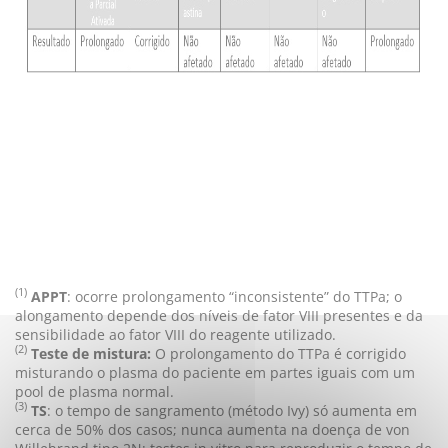
(1)
APPT
: ocorre prolongamento “inconsistente” do TTPa; o
alongamento depende dos níveis de fator VIII presentes e da
sensibilidade ao fator VIII do reagente utilizado.
(2)
Teste de mistura:
O prolongamento do TTPa é corrigido
misturando o plasma do paciente em partes iguais com um
pool de plasma normal.
(3)
TS
: o tempo de sangramento (método Ivy) só aumenta em
cerca de 50% dos casos; nunca aumenta na doença de von