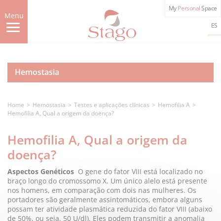
Skip
My
Personal
Space
to
Menu
main
ES
content
Hemostasia
Home
Hemostasia
Testes e aplicações clínicas
Hemofilia A
Hemofilia A, Qual a origem da doença?
Hemofilia A, Qual a origem da
doença?
Aspectos Genéticos
O gene do fator VIII está localizado no
braço longo do cromossomo X. Um único alelo está presente
nos homens, em comparação com dois nas mulheres.
Os
portadores são geralmente assintomáticos, embora alguns
possam ter atividade plasmática reduzida do fator VIII (abaixo
de 50%, ou seja, 50 U/dl). Eles podem transmitir a anomalia