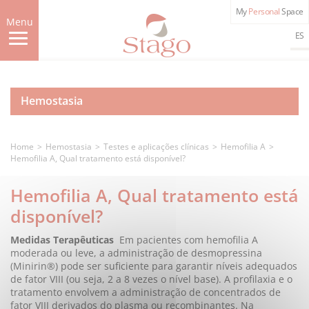
Skip
My
Personal
Space
to
Menu
main
ES
content
Hemostasia
Home
Hemostasia
Testes e aplicações clínicas
Hemofilia A
Hemofilia A, Qual tratamento está disponível?
Hemofilia A, Qual tratamento está
disponível?
Medidas Terapêuticas
Em pacientes com hemofilia A
moderada ou leve, a administração de desmopressina
(Minirin®) pode ser suficiente para garantir níveis adequados
de fator VIII (ou seja, 2 a 8 vezes o nível base). A profilaxia e o
tratamento envolvem a administração de concentrados de
fator VIII derivados do plasma ou recombinantes.
Na